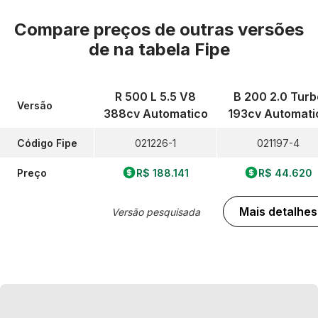
Compare preços de outras versões
de
na tabela Fipe
R 500 L 5.5 V8
B 200 2.0 Turb
Versão
388cv Automatico
193cv Automati
Código Fipe
021226-1
021197-4
Preço
R$ 188.141
R$ 44.620
Mais detalhes
Versão pesquisada