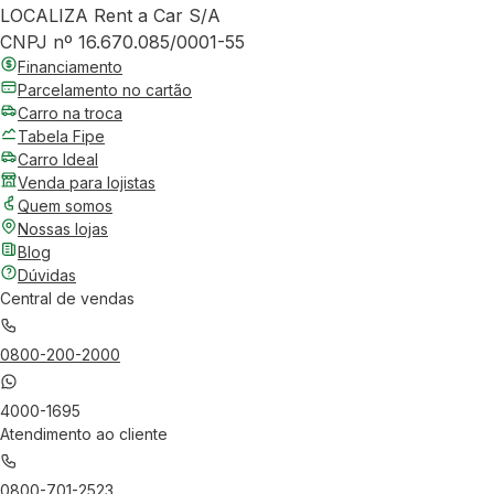
LOCALIZA Rent a Car S/A
CNPJ nº 16.670.085/0001-55
Financiamento
Parcelamento no cartão
Carro na troca
Tabela Fipe
Carro Ideal
Venda para lojistas
Quem somos
Nossas lojas
Blog
Dúvidas
Central de vendas
0800-200-2000
4000-1695
Atendimento ao cliente
0800-701-2523