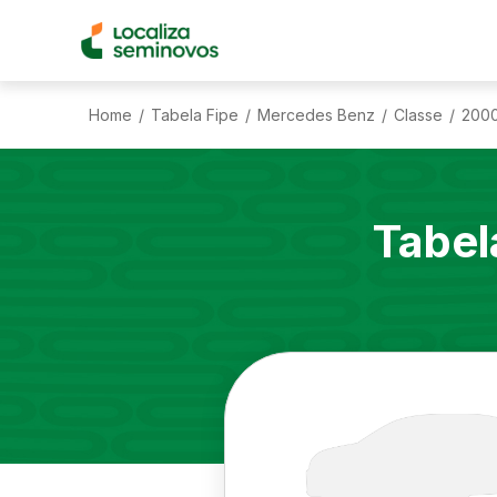
Home
Tabela Fipe
Mercedes Benz
Classe
200
/
/
/
/
Tabel