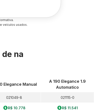
ormativa.
e veículos usados.
s de
na
A 190 Elegance 1.9
60 Elegance Manual
Automatico
021049-8
021115-0
R$ 10.778
R$ 11.541