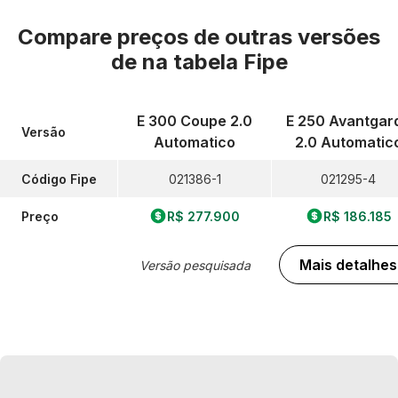
Compare preços de outras versões
de
na tabela Fipe
E 300 Coupe 2.0
E 250 Avantgar
Versão
Automatico
2.0 Automatic
Código Fipe
021386-1
021295-4
Preço
R$ 277.900
R$ 186.185
Mais detalhes
Versão pesquisada