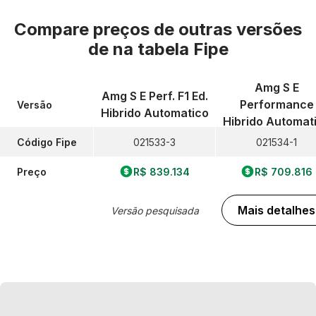
Compare preços de outras versões
de
na tabela Fipe
Amg S E
Amg S E Perf. F1 Ed.
Performance
Versão
Hibrido Automatico
Hibrido Automat
Código Fipe
021533-3
021534-1
Preço
R$ 839.134
R$ 709.816
Mais detalhes
Versão pesquisada