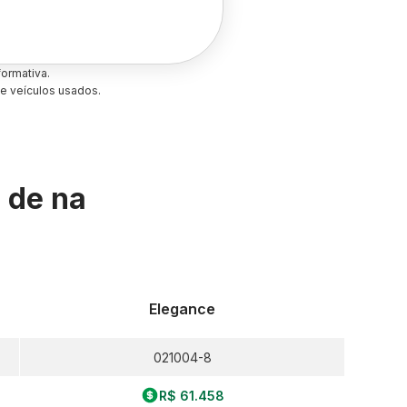
ormativa.
e veículos usados.
s de
na
Elegance
021004-8
R$ 61.458