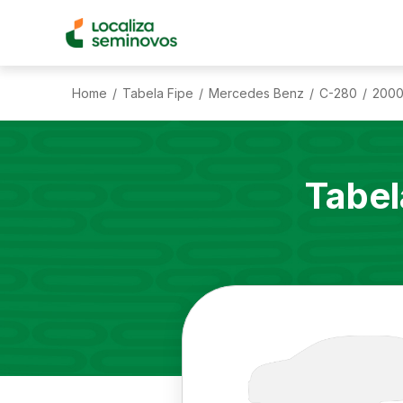
Home
Tabela Fipe
Mercedes Benz
C-280
200
/
/
/
/
Tabel