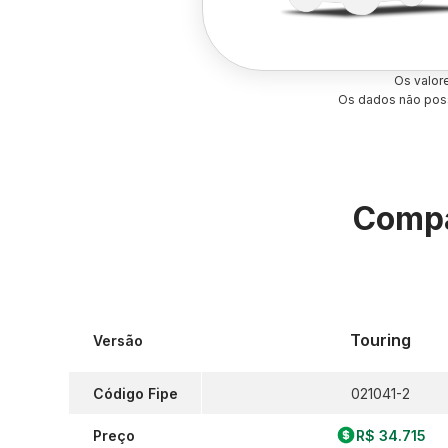
Os valor
Os dados não poss
Compa
Touring
Versão
Código Fipe
021041-2
Preço
R$ 34.715