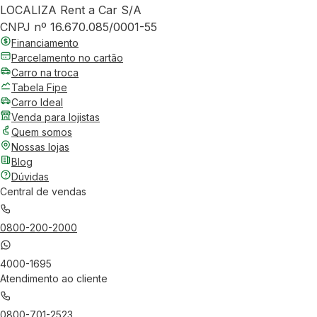
LOCALIZA Rent a Car S/A
CNPJ nº 16.670.085/0001-55
Financiamento
Parcelamento no cartão
Carro na troca
Tabela Fipe
Carro Ideal
Venda para lojistas
Quem somos
Nossas lojas
Blog
Dúvidas
Central de vendas
0800-200-2000
4000-1695
Atendimento ao cliente
0800-701-2523