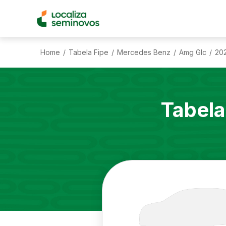
Home
Tabela Fipe
Mercedes Benz
Amg Glc
20
/
/
/
/
Tabela