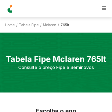
Home
Tabela Fipe
Mclaren
765lt
/
/
/
Tabela Fipe
Mclaren
765lt
Consulte o preço Fipe e Seminovos
Escolha o ano