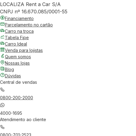
LOCALIZA Rent a Car S/A
CNPJ nº 16.670.085/0001-55
Financiamento
Parcelamento no cartão
Carro na troca
Tabela Fipe
Carro Ideal
Venda para lojistas
Quem somos
Nossas lojas
Blog
Dúvidas
Central de vendas
0800-200-2000
4000-1695
Atendimento ao cliente
0800-701-2523