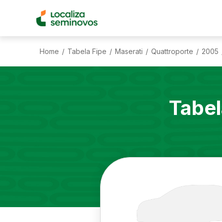
Home
Tabela Fipe
Maserati
Quattroporte
2005
/
/
/
/
Tabel