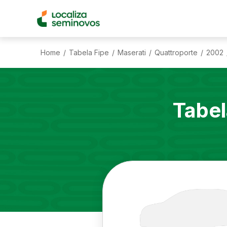
Home
Tabela Fipe
Maserati
Quattroporte
2002
/
/
/
/
Tabel