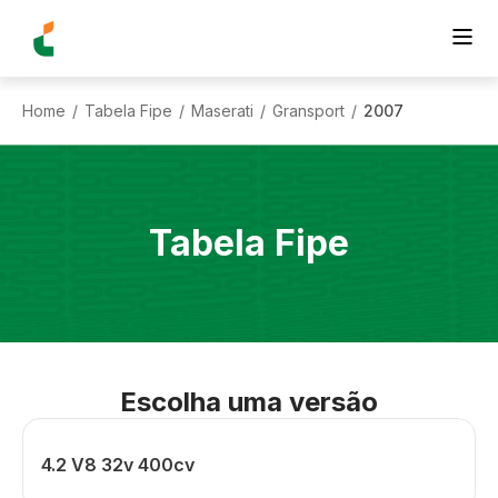
Home
Tabela Fipe
Maserati
Gransport
2007
/
/
/
/
Tabela Fipe
Escolha uma versão
4.2 V8 32v 400cv