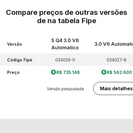
Compare preços de outras versões
de
na tabela Fipe
S Q4 3.0 V6
3.0 V6 Automat
Versão
Automatico
Código Fipe
034026-0
034027-8
Preço
R$ 735.148
R$ 562.600
Mais detalhes
Versão pesquisada