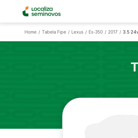
Home
Tabela Fipe
Lexus
Es-350
2017
3.5 24
/
/
/
/
/
T