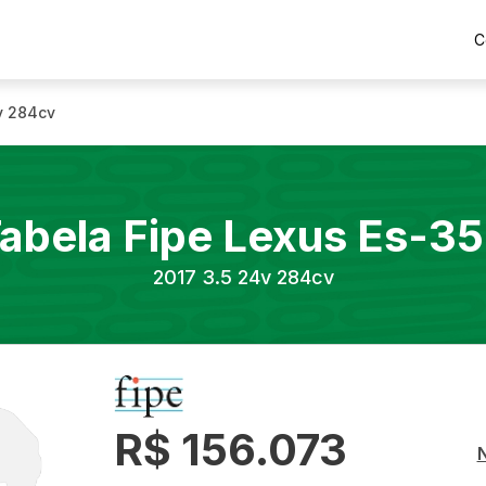
C
v 284cv
abela Fipe
Lexus
Es-3
2017
3.5 24v 284cv
R$ 156.073