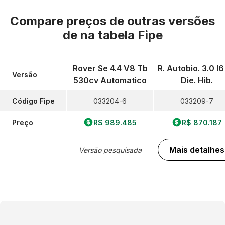
Compare preços de outras versões
de
na tabela Fipe
Rover Se 4.4 V8 Tb
R. Autobio. 3.0 I
Versão
530cv Automatico
Die. Hib.
Código Fipe
033204-6
033209-7
Preço
R$ 989.485
R$ 870.187
Mais detalhes
Versão pesquisada