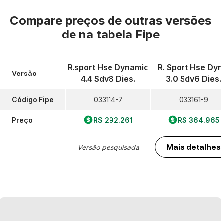
Compare preços de outras versões
de
na tabela Fipe
R.sport Hse Dynamic
R. Sport Hse Dy
Versão
4.4 Sdv8 Dies.
3.0 Sdv6 Dies.
Código Fipe
033114-7
033161-9
Preço
R$ 292.261
R$ 364.965
Mais detalhes
Versão pesquisada