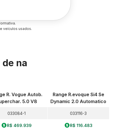
ormativa.
e veículos usados.
s de
na
ge R. Vogue Autob.
Range R.evoque Si4 Se
uperchar. 5.0 V8
Dynamic 2.0 Automatico
033084-1
033116-3
R$ 469.939
R$ 116.483