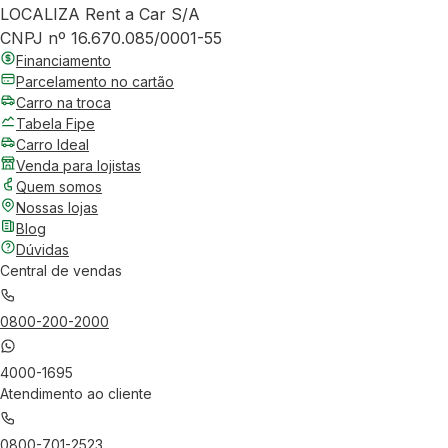
LOCALIZA Rent a Car S/A
CNPJ nº 16.670.085/0001-55
Financiamento
Parcelamento no cartão
Carro na troca
Tabela Fipe
Carro Ideal
Venda para lojistas
Quem somos
Nossas lojas
Blog
Dúvidas
Central de vendas
0800-200-2000
4000-1695
Atendimento ao cliente
0800-701-2523