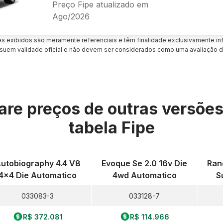
Preço Fipe atualizado em
Ago/2026
es exibidos são meramente referenciais e têm finalidade exclusivamente inf
uem validade oficial e não devem ser considerados como uma avaliação d
re preços de outras versõe
tabela Fipe
utobiography 4.4 V8
Evoque Se 2.0 16v Die
Ran
4x4 Die Automatico
4wd Automatico
S
033083-3
033128-7
R$ 372.081
R$ 114.966