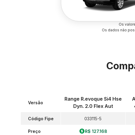
Os valor
Os dados não poss
Compa
Range R.evoque Si4 Hse
A
Versão
Dyn. 2.0 Flex Aut
Código Fipe
033115-5
Preço
R$ 127.168