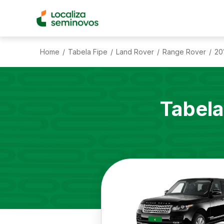
Home
Tabela Fipe
Land Rover
Range Rover
20
/
/
/
/
Tabela