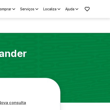
omprar
Serviços
Localiza
Ajuda
lander
Nova consulta