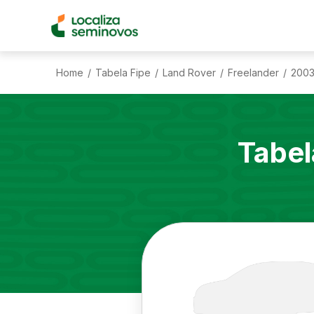
Home
Tabela Fipe
Land Rover
Freelander
200
/
/
/
/
Tabel