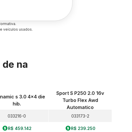
ormativa.
e veículos usados.
s de
na
Sport S P250 2.0 16v
namic s 3.0 4x4 die
Turbo Flex Awd
hib.
Automatico
033216-0
033173-2
R$ 459.142
R$ 239.250