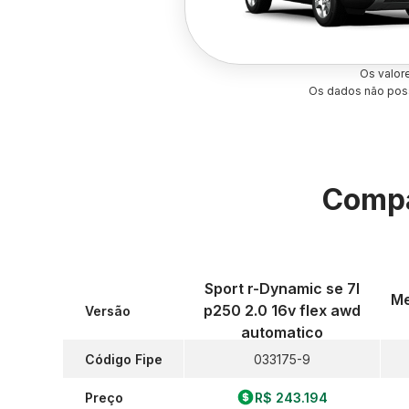
Os valor
Os dados não poss
Compa
Sport r-Dynamic se 7l
Me
p250 2.0 16v flex awd
Versão
automatico
Código Fipe
033175-9
Preço
R$ 243.194