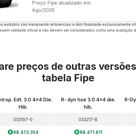
Preço Fipe atualizado em
Ago/2026
es exibidos são meramente referenciais e têm finalidade exclusivamente inf
uem validade oficial e não devem ser considerados como uma avaliação d
re preços de outras versõe
tabela Fipe
trop. Edt. 3.0 4x4 Die.
R- dyn hse 3.0 4x4 die.
R-Dy
Hib.
hib.
033197-0
033217-8
R$ 473.354
R$ 471.811