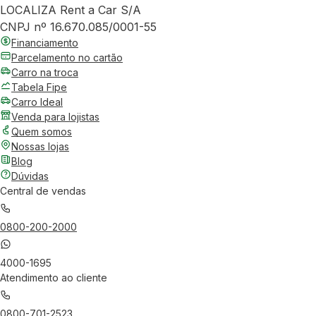
LOCALIZA Rent a Car S/A
CNPJ nº 16.670.085/0001-55
Financiamento
Parcelamento no cartão
Carro na troca
Tabela Fipe
Carro Ideal
Venda para lojistas
Quem somos
Nossas lojas
Blog
Dúvidas
Central de vendas
0800-200-2000
4000-1695
Atendimento ao cliente
0800-701-2523