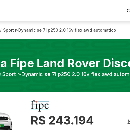
C
Sport r-Dynamic se 7l p250 2.0 16v flex awd automatico
/
la Fipe
Land Rover
Disc
3
Sport r-Dynamic se 7l p250 2.0 16v flex awd autom
R$ 243.194