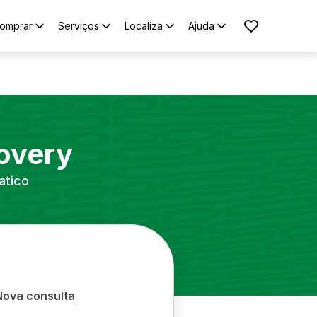
omprar
Serviços
Localiza
Ajuda
overy
atico
Nova consulta