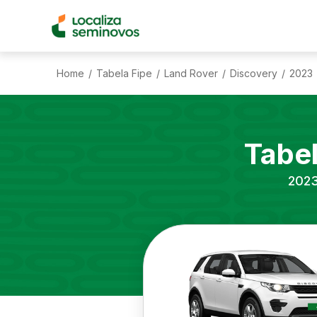
Home
Tabela Fipe
Land Rover
Discovery
2023
/
/
/
/
Tabe
202