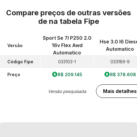
Compare preços de outras versões
de
na tabela Fipe
Sport Se 7l P250 2.0
Hse 3.0 I6 Dies
16v Flex Awd
Versão
Automatico
Automatico
Código Fipe
033103-1
033189-9
Preço
R$ 209.145
R$ 378.608
Mais detalhes
Versão pesquisada