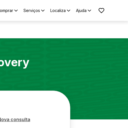
omprar
Serviços
Localiza
Ajuda
overy
Nova consulta