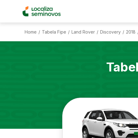
Home
Tabela Fipe
Land Rover
Discovery
2018
/
/
/
/
Tabe