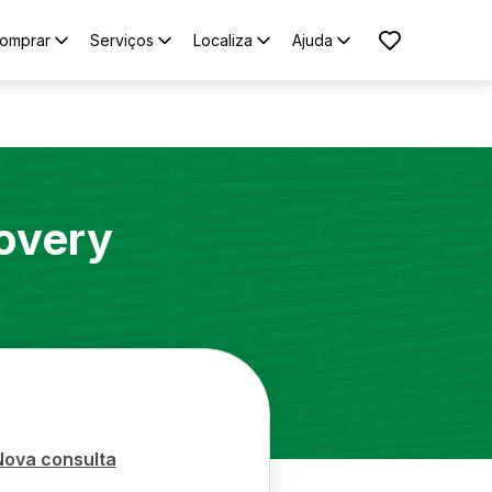
omprar
Serviços
Localiza
Ajuda
overy
Nova consulta