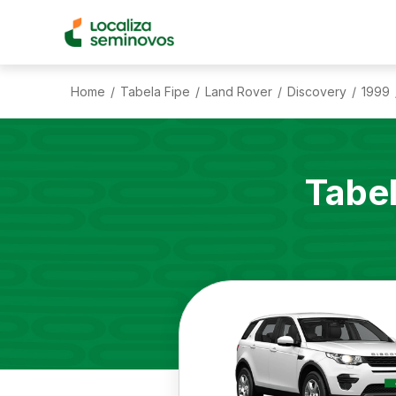
Home
Tabela Fipe
Land Rover
Discovery
1999
/
/
/
/
Tabe