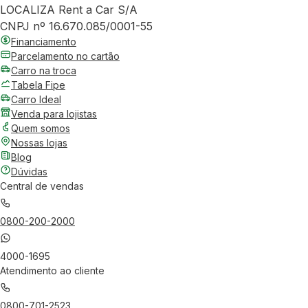
LOCALIZA Rent a Car S/A
CNPJ nº 16.670.085/0001-55
Financiamento
Parcelamento no cartão
Carro na troca
Tabela Fipe
Carro Ideal
Venda para lojistas
Quem somos
Nossas lojas
Blog
Dúvidas
Central de vendas
0800-200-2000
4000-1695
Atendimento ao cliente
0800-701-2523