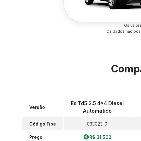
Os valor
Os dados não poss
Compa
Es Td5 2.5 4x4 Diesel
Versão
Automatico
Código Fipe
033023-0
Preço
R$ 31.562