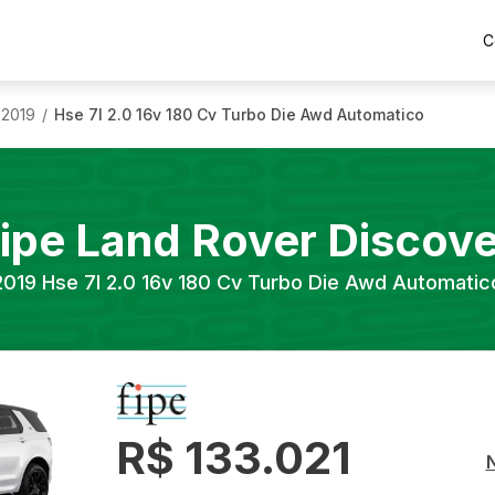
C
2019
Hse 7l 2.0 16v 180 Cv Turbo Die Awd Automatico
/
Fipe
Land Rover
Discove
2019
Hse 7l 2.0 16v 180 Cv Turbo Die Awd Automatic
R$ 133.021