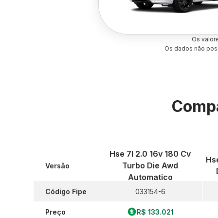
Os valor
Os dados não poss
Compa
Hse 7l 2.0 16v 180 Cv
Hse
Turbo Die Awd
Versão
Automatico
Código Fipe
033154-6
Preço
R$ 133.021