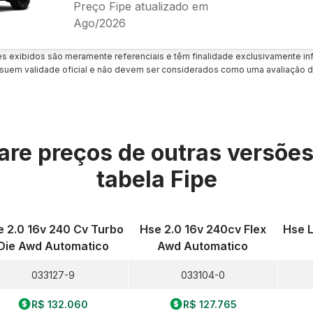
Preço Fipe atualizado em
Ago/2026
es exibidos são meramente referenciais e têm finalidade exclusivamente inf
uem validade oficial e não devem ser considerados como uma avaliação d
re preços de outras versõe
tabela Fipe
 2.0 16v 240 Cv Turbo
Hse 2.0 16v 240cv Flex
Hse L
Die Awd Automatico
Awd Automatico
033127-9
033104-0
R$ 132.060
R$ 127.765