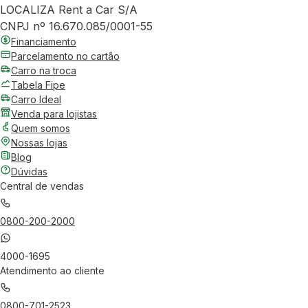
LOCALIZA Rent a Car S/A
CNPJ nº 16.670.085/0001-55
Financiamento
Parcelamento no cartão
Carro na troca
Tabela Fipe
Carro Ideal
Venda para lojistas
Quem somos
Nossas lojas
Blog
Dúvidas
Central de vendas
0800-200-2000
4000-1695
Atendimento ao cliente
0800-701-2523