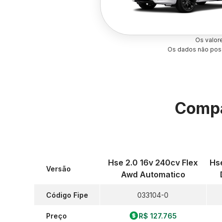
Os valor
Os dados não poss
Compa
Hse 2.0 16v 240cv Flex
Hse
Versão
Awd Automatico
Código Fipe
033104-0
Preço
R$ 127.765