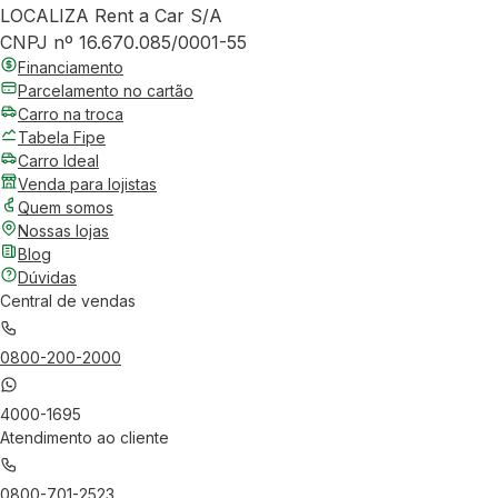
LOCALIZA Rent a Car S/A
CNPJ nº 16.670.085/0001-55
Financiamento
Parcelamento no cartão
Carro na troca
Tabela Fipe
Carro Ideal
Venda para lojistas
Quem somos
Nossas lojas
Blog
Dúvidas
Central de vendas
0800-200-2000
4000-1695
Atendimento ao cliente
0800-701-2523