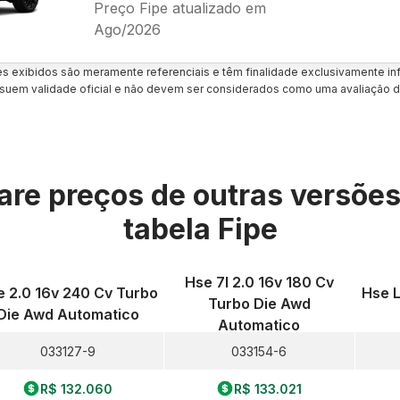
Preço Fipe atualizado em
Ago/2026
es exibidos são meramente referenciais e têm finalidade exclusivamente inf
uem validade oficial e não devem ser considerados como uma avaliação d
re preços de outras versõe
tabela Fipe
Hse 7l 2.0 16v 180 Cv
 2.0 16v 240 Cv Turbo
Hse L
Turbo Die Awd
Die Awd Automatico
Automatico
033127-9
033154-6
R$ 132.060
R$ 133.021