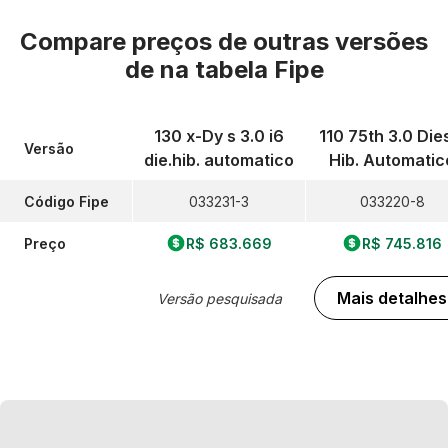
Compare preços de outras versões
de
na tabela Fipe
130 x-Dy s 3.0 i6
110 75th 3.0 Die
Versão
die.hib. automatico
Hib. Automatic
Código Fipe
033231-3
033220-8
Preço
R$ 683.669
R$ 745.816
Mais detalhes
Versão pesquisada