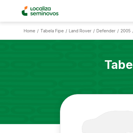
Home
Tabela Fipe
Land Rover
Defender
2005
/
/
/
/
Tabe