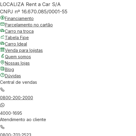
LOCALIZA Rent a Car S/A
CNPJ nº 16.670.085/0001-55
Financiamento
Parcelamento no cartão
Carro na troca
Tabela Fipe
Carro Ideal
Venda para lojistas
Quem somos
Nossas lojas
Blog
Dúvidas
Central de vendas
0800-200-2000
4000-1695
Atendimento ao cliente
0800-701-2523