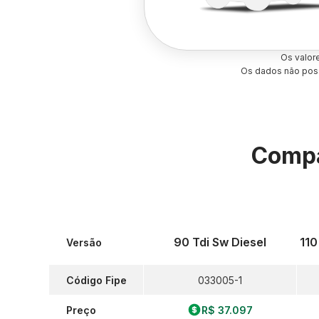
Os valor
Os dados não poss
Compa
90 Tdi Sw Diesel
110
Versão
Código Fipe
033005-1
Preço
R$ 37.097