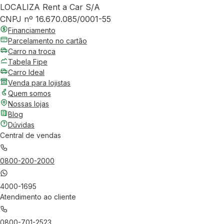
LOCALIZA Rent a Car S/A
CNPJ nº 16.670.085/0001-55
Financiamento
Parcelamento no cartão
Carro na troca
Tabela Fipe
Carro Ideal
Venda para lojistas
Quem somos
Nossas lojas
Blog
Dúvidas
Central de vendas
0800-200-2000
4000-1695
Atendimento ao cliente
0800-701-2523