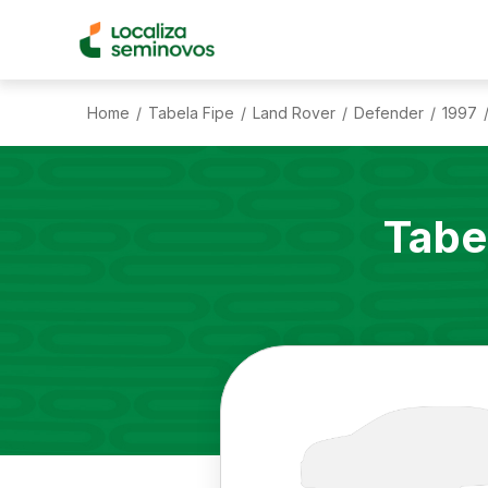
Home
Tabela Fipe
Land Rover
Defender
1997
/
/
/
/
Tabe