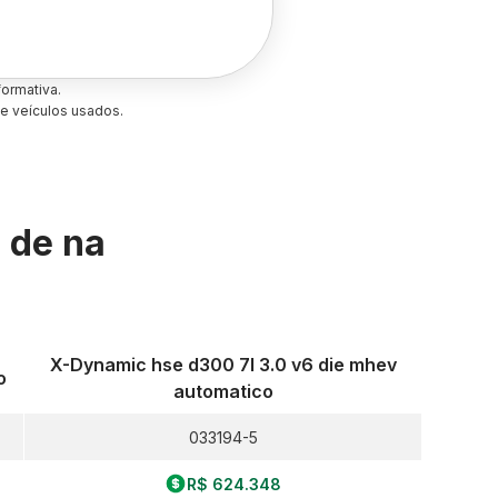
ormativa.
e veículos usados.
s de
na
X-Dynamic hse d300 7l 3.0 v6 die mhev
o
automatico
033194-5
R$ 624.348