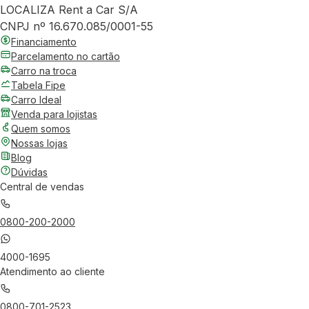
LOCALIZA Rent a Car S/A
CNPJ nº 16.670.085/0001-55
Financiamento
Parcelamento no cartão
Carro na troca
Tabela Fipe
Carro Ideal
Venda para lojistas
Quem somos
Nossas lojas
Blog
Dúvidas
Central de vendas
0800-200-2000
4000-1695
Atendimento ao cliente
0800-701-2523