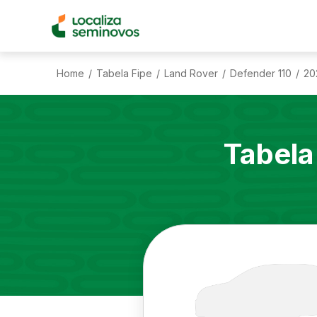
Home
Tabela Fipe
Land Rover
Defender 110
20
/
/
/
/
Tabela