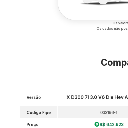
Os valor
Os dados não poss
Compa
X D300 7l 3.0 V6 Die Hev 
Versão
Código Fipe
033196-1
Preço
R$ 642.923