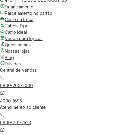
CNPJ nº 16.670.085/0001-55
Financiamento
Parcelamento no cartão
Carro na troca
Tabela Fipe
Carro Ideal
Venda para lojistas
Quem somos
Nossas lojas
Blog
Dúvidas
Central de vendas
0800-200-2000
4000-1695
Atendimento ao cliente
0800-701-2523