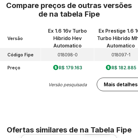
Compare preços de outras versões
de
na tabela Fipe
Ex 1.6 16v Turbo
Ex Prestige 1.6 
Hibrido Hev
Turbo Hibrido M
Versão
Automatico
Automatico
Código Fipe
018098-0
018097-1
Preço
R$ 179.163
R$ 182.885
Mais detalhes
Versão pesquisada
Ofertas similares de
na Tabela Fipe
Foto 360º