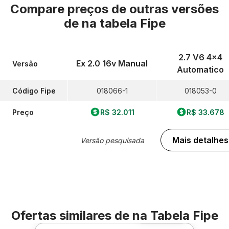
Compare preços de outras versões
de
na tabela Fipe
2.7 V6 4x4
Ex 2.0 16v Manual
Versão
Automatico
Código Fipe
018066-1
018053-0
Preço
R$ 32.011
R$ 33.678
Mais detalhes
Versão pesquisada
Ofertas similares de
na Tabela Fipe
Foto 360º