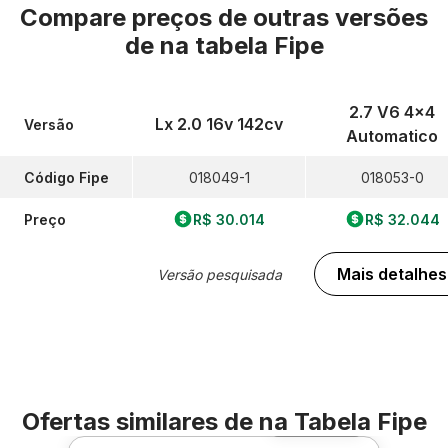
Compare preços de outras versões
de
na tabela Fipe
2.7 V6 4x4
Lx 2.0 16v 142cv
Versão
Automatico
Código Fipe
018049-1
018053-0
Preço
R$ 30.014
R$ 32.044
Mais detalhes
Versão pesquisada
Ofertas similares de
na Tabela Fipe
Foto 360º