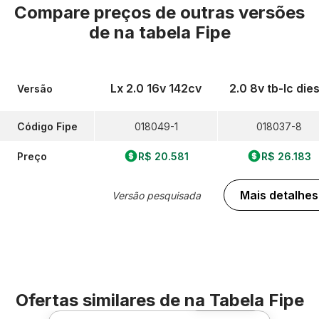
Compare preços de outras versões
de
na tabela Fipe
Lx 2.0 16v 142cv
2.0 8v tb-Ic dies
Versão
Código Fipe
018049-1
018037-8
Preço
R$ 20.581
R$ 26.183
Mais detalhes
Versão pesquisada
Ofertas similares de
na Tabela Fipe
Foto 360º