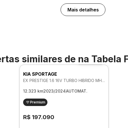
Mais detalhes
rtas similares de
na Tabela 
Foto 360º
KIA SPORTAGE
EX PRESTIGE 1.6 16V TURBO HIBRIDO MHEV AUTOMATICO
12.323 km
2023/2024
AUTOMAT.
Premium
R$ 197.090