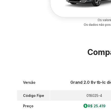
Os valor
Os dados não poss
Compa
Grand 2.0 8v tb-Ic di
Versão
Código Fipe
018025-4
Preço
R$ 25.419