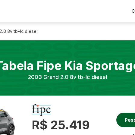
C
.0 8v tb-Ic diesel
Tabela Fipe
Kia
Sportag
2003
Grand 2.0 8v tb-Ic diesel
Pes
R$ 25.419