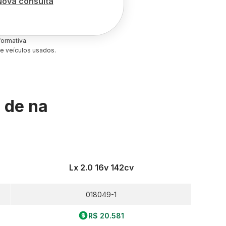
Nova consulta
ormativa.
e veículos usados.
s de
na
Lx 2.0 16v 142cv
018049-1
R$ 20.581