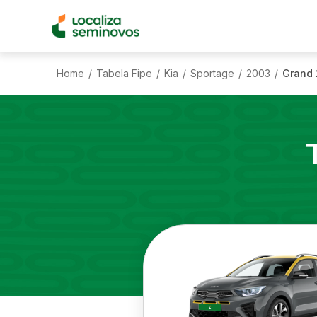
Home
Tabela Fipe
Kia
Sportage
2003
Grand 2
/
/
/
/
/