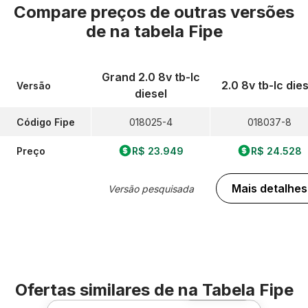
Compare preços de outras versões
de
na tabela Fipe
Grand 2.0 8v tb-Ic
2.0 8v tb-Ic dies
Versão
diesel
Código Fipe
018025-4
018037-8
Preço
R$ 23.949
R$ 24.528
Mais detalhes
Versão pesquisada
Ofertas similares de
na Tabela Fipe
Foto 360º