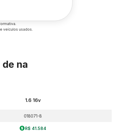
ormativa.
e veículos usados.
s de
na
1.6 16v
018071-8
R$ 41.584