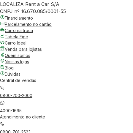
LOCALIZA Rent a Car S/A
CNPJ nº 16.670.085/0001-55
Financiamento
Parcelamento no cartão
Carro na troca
Tabela Fipe
Carro Ideal
Venda para lojistas
Quem somos
Nossas lojas
Blog
Dúvidas
Central de vendas
0800-200-2000
4000-1695
Atendimento ao cliente
0800-701-2523