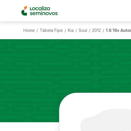
Home
Tabela Fipe
Kia
Soul
2012
1.6 16v Auto
/
/
/
/
/