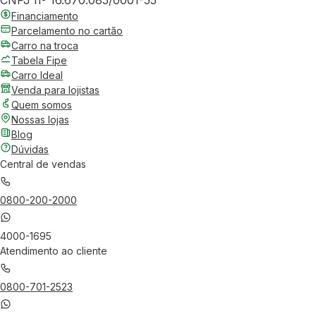
CNPJ nº 16.670.085/0001-55
Financiamento
Parcelamento no cartão
Carro na troca
Tabela Fipe
Carro Ideal
Venda para lojistas
Quem somos
Nossas lojas
Blog
Dúvidas
Central de vendas
0800-200-2000
4000-1695
Atendimento ao cliente
0800-701-2523