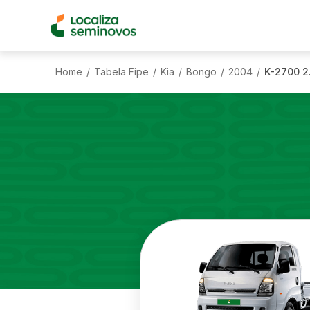
Home
Tabela Fipe
Kia
Bongo
2004
K-2700 2
/
/
/
/
/