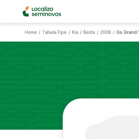
Home
Tabela Fipe
Kia
Besta
2008
Gs Grand 3
/
/
/
/
/