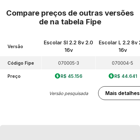
Compare preços de outras versões
de
na tabela Fipe
Escolar Sl 2.2 8v 2.0
Escolar L 2.2 8v 
Versão
16v
16v
Código Fipe
070005-3
070004-5
Preço
R$ 45.156
R$ 44.641
Mais detalhes
Versão pesquisada