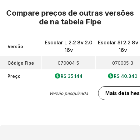
Compare preços de outras versões
de
na tabela Fipe
Escolar L 2.2 8v 2.0
Escolar Sl 2.2 8v
Versão
16v
16v
Código Fipe
070004-5
070005-3
Preço
R$ 35.144
R$ 40.340
Mais detalhes
Versão pesquisada