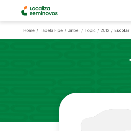
Home
Tabela Fipe
Jinbei
Topic
2012
Escolar 
/
/
/
/
/