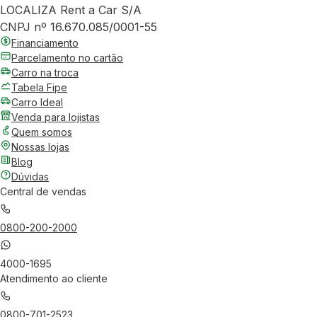
LOCALIZA Rent a Car S/A
CNPJ nº 16.670.085/0001-55
Financiamento
Parcelamento no cartão
Carro na troca
Tabela Fipe
Carro Ideal
Venda para lojistas
Quem somos
Nossas lojas
Blog
Dúvidas
Central de vendas
0800-200-2000
4000-1695
Atendimento ao cliente
0800-701-2523