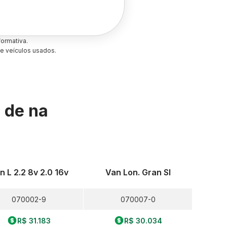
ormativa.
e veículos usados.
s de
na
n L 2.2 8v 2.0 16v
Van Lon. Gran Sl
070002-9
070007-0
R$ 31.183
R$ 30.034