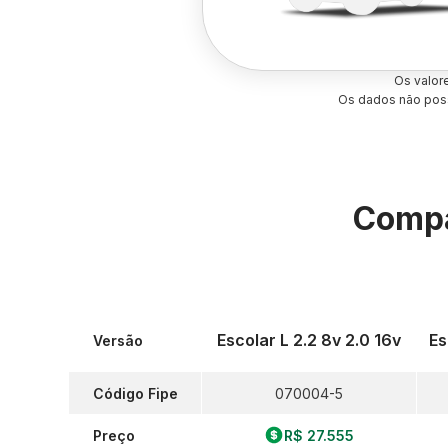
Os valor
Os dados não poss
Compa
Escolar L 2.2 8v 2.0 16v
Es
Versão
Código Fipe
070004-5
Preço
R$ 27.555