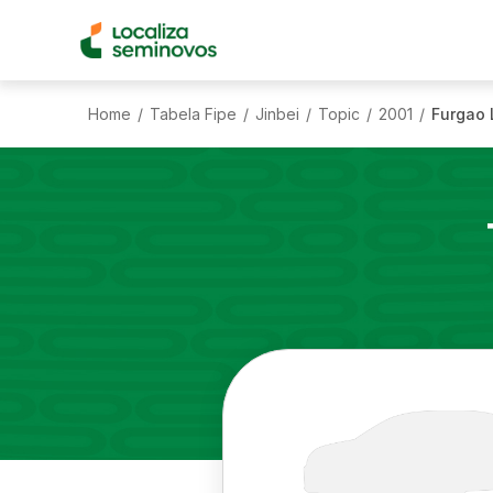
Home
Tabela Fipe
Jinbei
Topic
2001
Furgao L
/
/
/
/
/