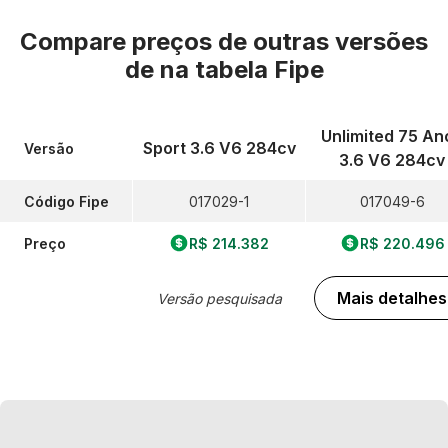
Compare preços de outras versões
de
na tabela Fipe
Unlimited 75 An
Sport 3.6 V6 284cv
Versão
3.6 V6 284cv
Código Fipe
017029-1
017049-6
Preço
R$ 214.382
R$ 220.496
Mais detalhes
Versão pesquisada