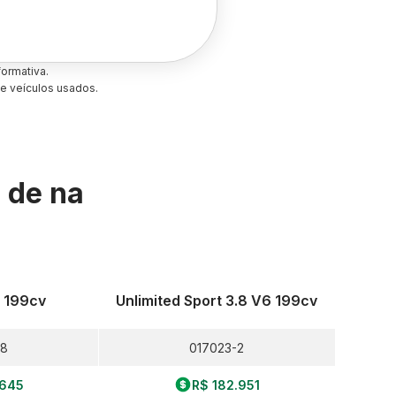
ormativa.
e veículos usados.
s de
na
6 199cv
Unlimited Sport 3.8 V6 199cv
-8
017023-2
.645
R$ 182.951