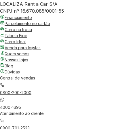
LOCALIZA Rent a Car S/A
CNPJ nº 16.670.085/0001-55
Financiamento
Parcelamento no cartão
Carro na troca
Tabela Fipe
Carro Ideal
Venda para lojistas
Quem somos
Nossas lojas
Blog
Dúvidas
Central de vendas
0800-200-2000
4000-1695
Atendimento ao cliente
0800-701-2523