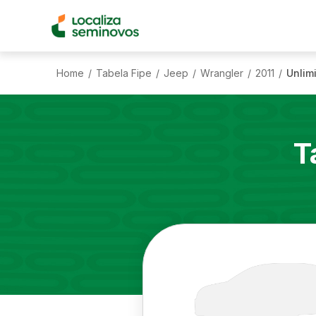
Home
Tabela Fipe
Jeep
Wrangler
2011
Unlim
/
/
/
/
/
T