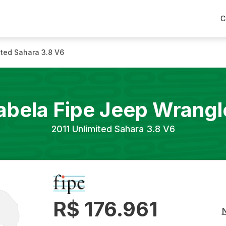
C
ited Sahara 3.8 V6
abela Fipe
Jeep
Wrangl
2011
Unlimited Sahara 3.8 V6
R$ 176.961