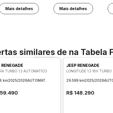
Mais detalhes
Mais detalhes
rtas similares de
na Tabela 
Foto 360º
P RENEGADE
JEEP RENEGADE
RA TURBO 1.3 AUTOMATICO
4 km
2025/2026
AUTOMAT.
29.599 km
2025/2026
AUT
159.490
R$ 148.290