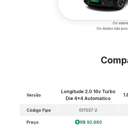
Os valor
Os dados não poss
Compa
Longitude 2.0 16v Turbo
1.
Versão
Die 4x4 Automatico
Código Fipe
017037-2
Preço
R$ 92.680