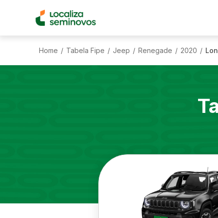
Home
Tabela Fipe
Jeep
Renegade
2020
Lon
/
/
/
/
/
Ta