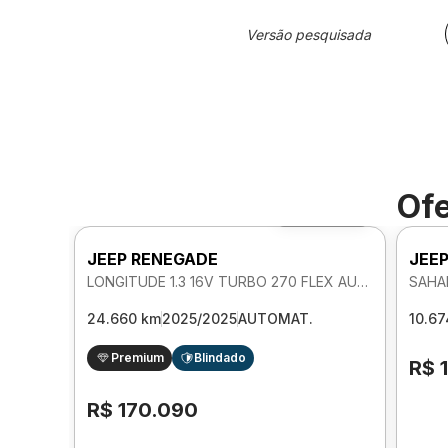
Versão pesquisada
Ofe
Foto 360º
JEEP RENEGADE
JEE
LONGITUDE 1.3 16V TURBO 270 FLEX AUTOMATICO
SAHA
24.660 km
2025/2025
AUTOMAT.
10.67
Premium
Blindado
R$ 
R$ 170.090