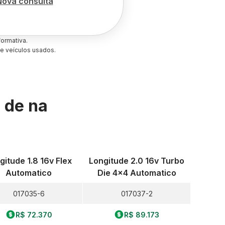
Nova consulta
ormativa.
e veículos usados.
s de
na
gitude 1.8 16v Flex
Longitude 2.0 16v Turbo
Automatico
Die 4x4 Automatico
017035-6
017037-2
R$ 72.370
R$ 89.173