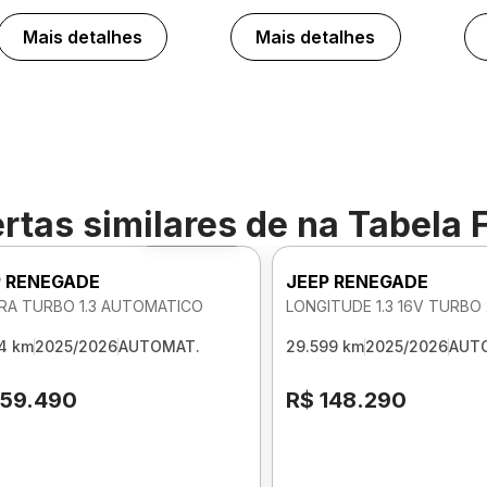
Mais detalhes
Mais detalhes
rtas similares de
na Tabela 
Foto 360º
P RENEGADE
JEEP RENEGADE
RA TURBO 1.3 AUTOMATICO
4 km
2025/2026
AUTOMAT.
29.599 km
2025/2026
AUT
159.490
R$ 148.290