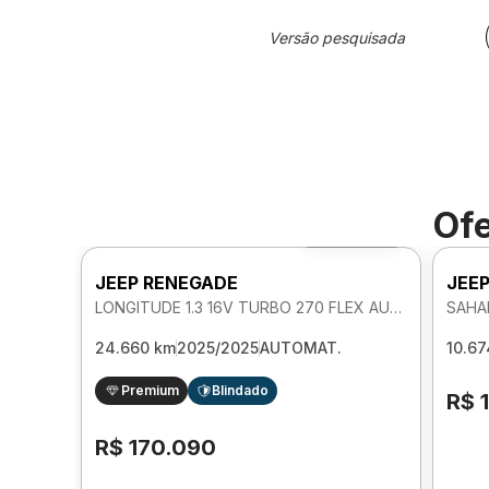
Versão pesquisada
Ofe
Foto 360º
JEEP RENEGADE
JEE
LONGITUDE 1.3 16V TURBO 270 FLEX AUTOMATICO
SAHA
24.660 km
2025/2025
AUTOMAT.
10.67
Premium
Blindado
R$ 
R$ 170.090