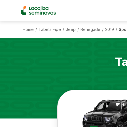
Home
Tabela Fipe
Jeep
Renegade
2019
Spor
/
/
/
/
/
Ta