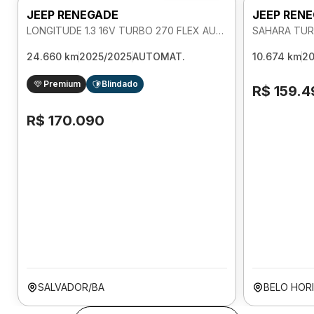
JEEP RENEGADE
JEEP REN
LONGITUDE 1.3 16V TURBO 270 FLEX AUTOMATICO
SAHARA TUR
24.660 km
2025/2025
AUTOMAT.
10.674 km
20
Premium
Blindado
R$ 159.4
R$ 170.090
SALVADOR/BA
BELO HOR