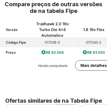
Compare preços de outras versões
de
na tabela Fipe
Trailhawk 2.0 16v
Turbo Die 4x4
1.8 16v Flex
Versão
Automatico
Código Fipe
017038-0
017040-2
Preço
R$ 82.564
R$ 63.503
Mais detalhes
Versão pesquisada
Ofertas similares de
na Tabela Fipe
Foto 360º