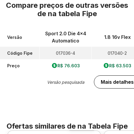
Compare preços de outras versões
de
na tabela Fipe
Sport 2.0 Die 4x4
1.8 16v Flex
Versão
Automatico
Código Fipe
017036-4
017040-2
Preço
R$ 76.603
R$ 63.503
Mais detalhes
Versão pesquisada
Ofertas similares de
na Tabela Fipe
Foto 360º