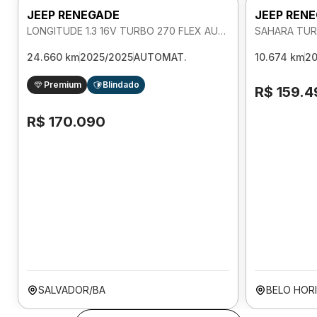
JEEP RENEGADE
JEEP REN
LONGITUDE 1.3 16V TURBO 270 FLEX AUTOMATICO
SAHARA TUR
24.660 km
2025/2025
AUTOMAT.
10.674 km
20
Premium
Blindado
R$ 159.4
R$ 170.090
SALVADOR/BA
BELO HOR