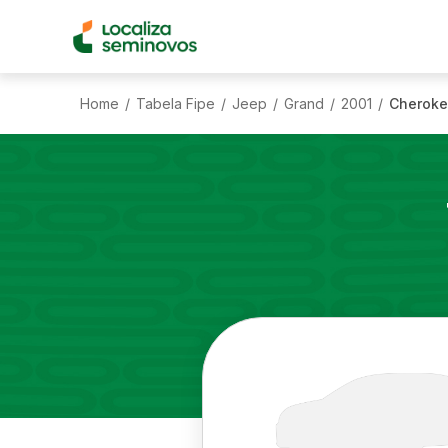
Home
Tabela Fipe
Jeep
Grand
2001
Cheroke
/
/
/
/
/