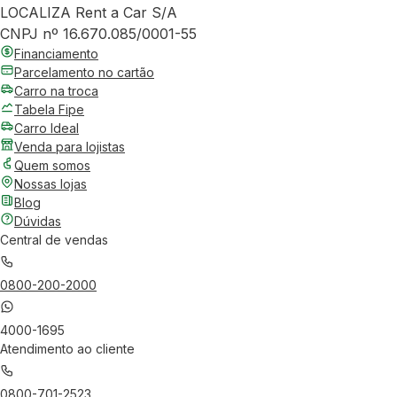
LOCALIZA Rent a Car S/A
CNPJ nº 16.670.085/0001-55
Financiamento
Parcelamento no cartão
Carro na troca
Tabela Fipe
Carro Ideal
Venda para lojistas
Quem somos
Nossas lojas
Blog
Dúvidas
Central de vendas
0800-200-2000
4000-1695
Atendimento ao cliente
0800-701-2523