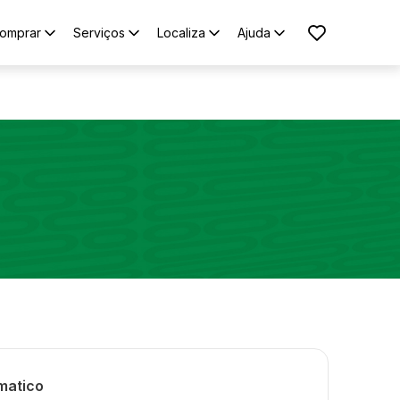
omprar
Serviços
Localiza
Ajuda
matico