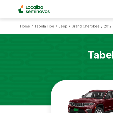
Home
Tabela Fipe
Jeep
Grand Cherokee
2012
/
/
/
/
Tabe